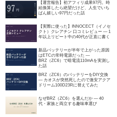
【運営報告】初アフィリ成果97円。時
給換算したら絶望だけど、人生でいち
ばん嬉しい97円だった話
【実際に使った】INNOCECT（イノセ
クト）クレアチン 口コミレビュー — 1
年以上リピート中の40代が正直に書く
新品バッテリーが半年で上がった原因
はETCの常時電源だった —
BRZ（ZC6）で暗電流110mAを実測し
た話
BRZ（ZC6）のバッテリーをDIY交換
— カオスが突然死したので激安アクア
ドリーム100D23Rに替えてみた
なぜBRZ（ZC6）を選んだか — 40
代・家族と両立する趣味車選び