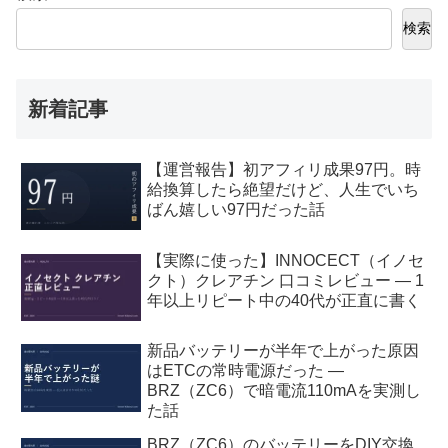
検索
新着記事
【運営報告】初アフィリ成果97円。時
給換算したら絶望だけど、人生でいち
ばん嬉しい97円だった話
【実際に使った】INNOCECT（イノセ
クト）クレアチン 口コミレビュー — 1
年以上リピート中の40代が正直に書く
新品バッテリーが半年で上がった原因
はETCの常時電源だった —
BRZ（ZC6）で暗電流110mAを実測し
た話
BRZ（ZC6）のバッテリーをDIY交換