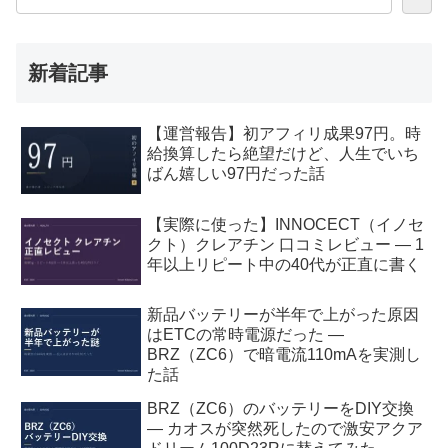
新着記事
【運営報告】初アフィリ成果97円。時
給換算したら絶望だけど、人生でいち
ばん嬉しい97円だった話
【実際に使った】INNOCECT（イノセ
クト）クレアチン 口コミレビュー — 1
年以上リピート中の40代が正直に書く
新品バッテリーが半年で上がった原因
はETCの常時電源だった —
BRZ（ZC6）で暗電流110mAを実測し
た話
BRZ（ZC6）のバッテリーをDIY交換
— カオスが突然死したので激安アクア