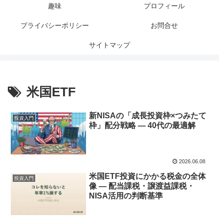
趣味
プロフィール
プライバシーポリシー
お問合せ
サイトマップ
米国ETF
新NISAの「成長投資枠×つみたて
投資入門
枠」配分戦略 — 40代の最適解
2026.06.08
米国ETF投資にかかる税金の全体
投資入門
像 — 配当課税・譲渡益課税・
NISA活用の判断基準