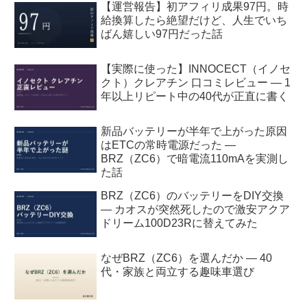
【運営報告】初アフィリ成果97円。時
給換算したら絶望だけど、人生でいち
ばん嬉しい97円だった話
【実際に使った】INNOCECT（イノセ
クト）クレアチン 口コミレビュー — 1
年以上リピート中の40代が正直に書く
新品バッテリーが半年で上がった原因
はETCの常時電源だった —
BRZ（ZC6）で暗電流110mAを実測し
た話
BRZ（ZC6）のバッテリーをDIY交換
— カオスが突然死したので激安アクア
ドリーム100D23Rに替えてみた
なぜBRZ（ZC6）を選んだか — 40
代・家族と両立する趣味車選び