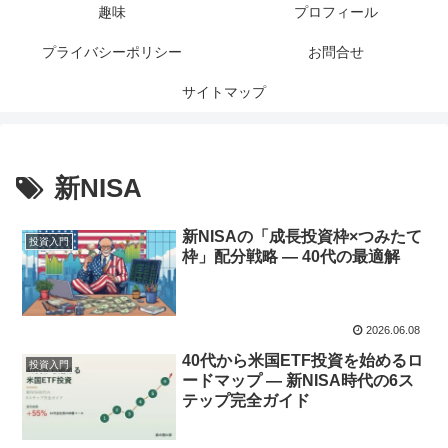
趣味
プロフィール
プライバシーポリシー
お問合せ
サイトマップ
新NISA
新NISAの「成長投資枠×つみたて
投資入門
枠」配分戦略 — 40代の最適解
2026.06.08
40代から米国ETF投資を始めるロ
投資入門
ードマップ — 新NISA時代の6ス
テップ完全ガイド